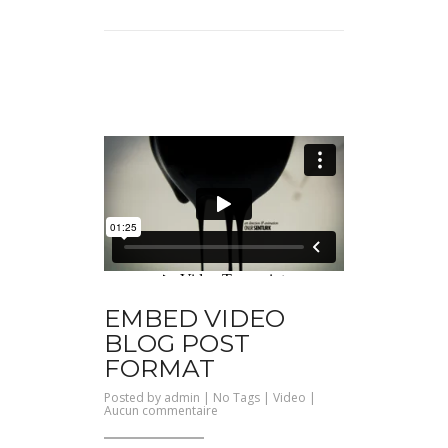
EMBED VIDEO
BLOG POST
FORMAT
Posted by
admin
| No Tags |
Video
|
sur
Aucun commentaire
Embed
Video