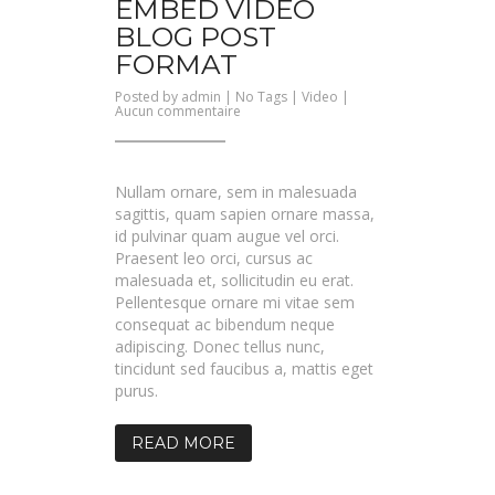
EMBED VIDEO
BLOG POST
FORMAT
Posted by
admin
| No Tags |
Video
|
sur
Aucun commentaire
Embed
Video
Blog
Post
Format
Nullam ornare, sem in malesuada
sagittis, quam sapien ornare massa,
id pulvinar quam augue vel orci.
Praesent leo orci, cursus ac
malesuada et, sollicitudin eu erat.
Pellentesque ornare mi vitae sem
consequat ac bibendum neque
adipiscing. Donec tellus nunc,
tincidunt sed faucibus a, mattis eget
purus.
READ MORE