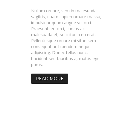
Blog
Post
Format
Nullam ornare, sem in malesuada
sagittis, quam sapien ornare massa,
id pulvinar quam augue vel orci.
Praesent leo orci, cursus ac
malesuada et, sollicitudin eu erat.
Pellentesque ornare mi vitae sem
consequat ac bibendum neque
adipiscing. Donec tellus nunc,
tincidunt sed faucibus a, mattis eget
purus.
READ MORE